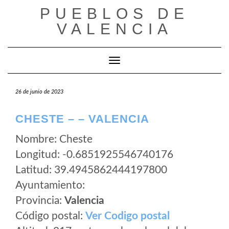
Saltar
PUEBLOS DE
al
VALENCIA
contenido
Cambiar modo de navegación
26 de junio de 2023
CHESTE – – VALENCIA
Nombre: Cheste
Longitud: -0.6851925546740176
Latitud: 39.4945862444197800
Ayuntamiento:
Provincia:
Valencia
Código postal:
Ver Codigo postal