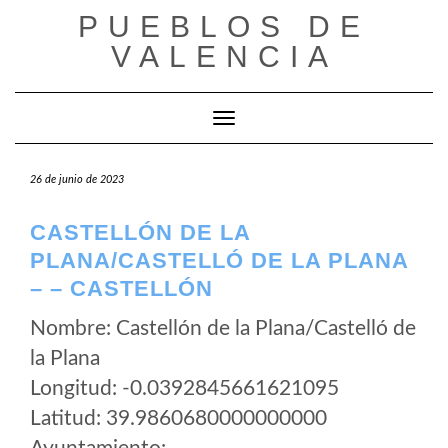
Saltar
PUEBLOS DE
al
VALENCIA
contenido
Cambiar modo de navegación
26 de junio de 2023
CASTELLÓN DE LA
PLANA/CASTELLÓ DE LA PLANA
– – CASTELLÓN
Nombre: Castellón de la Plana/Castelló de
la Plana
Longitud: -0.0392845661621095
Latitud: 39.9860680000000000