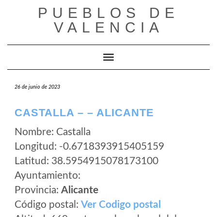
Saltar
PUEBLOS DE
al
VALENCIA
contenido
Cambiar modo de navegación
26 de junio de 2023
CASTALLA – – ALICANTE
Nombre: Castalla
Longitud: -0.6718393915405159
Latitud: 38.5954915078173100
Ayuntamiento:
Provincia:
Alicante
Código postal:
Ver Codigo postal