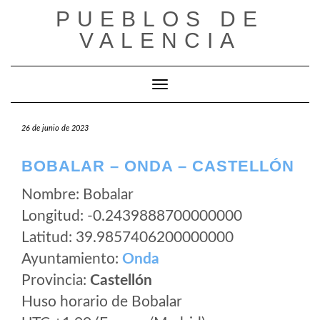
Saltar
PUEBLOS DE
al
VALENCIA
contenido
Cambiar modo de navegación
26 de junio de 2023
BOBALAR – ONDA – CASTELLÓN
Nombre: Bobalar
Longitud: -0.2439888700000000
Latitud: 39.9857406200000000
Ayuntamiento:
Onda
Provincia:
Castellón
Huso horario de Bobalar