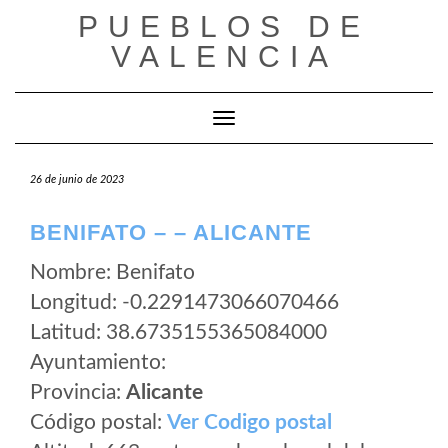
Saltar
PUEBLOS DE
al
VALENCIA
contenido
Cambiar modo de navegación
26 de junio de 2023
BENIFATO – – ALICANTE
Nombre: Benifato
Longitud: -0.2291473066070466
Latitud: 38.6735155365084000
Ayuntamiento:
Provincia:
Alicante
Código postal:
Ver Codigo postal