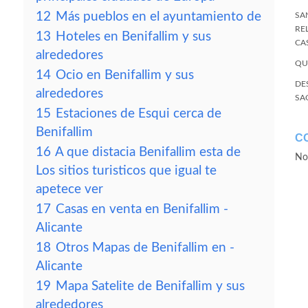
12
Más pueblos en el ayuntamiento de
SA
RE
13
Hoteles en Benifallim y sus
CA
alrededores
QU
14
Ocio en Benifallim y sus
DE
alrededores
SA
15
Estaciones de Esqui cerca de
Benifallim
C
16
A que distacia Benifallim esta de
No
Los sitios turisticos que igual te
apetece ver
17
Casas en venta en Benifallim -
Alicante
18
Otros Mapas de Benifallim en -
Alicante
19
Mapa Satelite de Benifallim y sus
alrededores