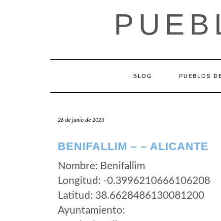
Saltar
PUEB
al
contenido
BLOG
PUEBLOS DE
26 de junio de 2023
BENIFALLIM – – ALICANTE
Nombre: Benifallim
Longitud: -0.3996210666106208
Latitud: 38.6628486130081200
Ayuntamiento: