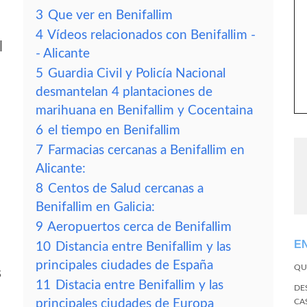
3
Que ver en Benifallim
4
Vídeos relacionados con Benifallim -
l
- Alicante
5
Guardia Civil y Policía Nacional
desmantelan 4 plantaciones de
marihuana en Benifallim y Cocentaina
6
el tiempo en Benifallim
7
Farmacias cercanas a Benifallim en
Alicante:
8
Centos de Salud cercanas a
Benifallim en Galicia:
9
Aeropuertos cerca de Benifallim
E
10
Distancia entre Benifallim y las
principales ciudades de España
QU
s
11
Distacia entre Benifallim y las
DE
principales ciudades de Europa
CA