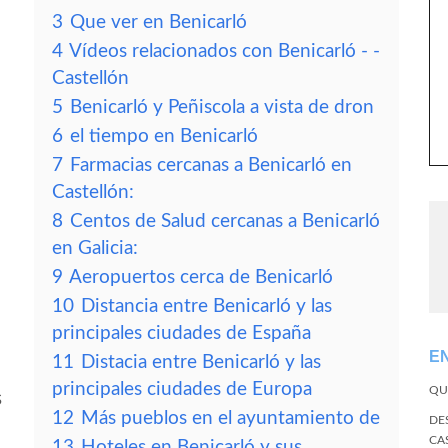
3
Que ver en Benicarló
4
Vídeos relacionados con Benicarló - -
Castellón
5
Benicarló y Peñiscola a vista de dron
6
el tiempo en Benicarló
7
Farmacias cercanas a Benicarló en
Castellón:
8
Centos de Salud cercanas a Benicarló
en Galicia:
9
Aeropuertos cerca de Benicarló
10
Distancia entre Benicarló y las
principales ciudades de España
E
11
Distacia entre Benicarló y las
principales ciudades de Europa
QU
s
12
Más pueblos en el ayuntamiento de
DE
CA
13
Hoteles en Benicarló y sus