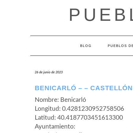
Saltar
PUEB
al
contenido
BLOG
PUEBLOS DE
26 de junio de 2023
BENICARLÓ – – CASTELLÓN
Nombre: Benicarló
Longitud: 0.4281230952758506
Latitud: 40.4187703451613300
Ayuntamiento: