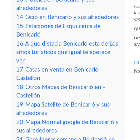
SA
alrededores
RE
14
Ocio en Benicarló y sus alrededores
CA
15
Estaciones de Esqui cerca de
QU
Benicarló
DE
16
A que distacia Benicarló esta de Los
SA
sitios turisticos que igual te apetece
ver
C
17
Casas en venta en Benicarló -
No
Castellón
18
Otros Mapas de Benicarló en -
Castellón
19
Mapa Satelite de Benicarló y sus
alrededores
20
Mapa Normal google de Benicarló y
sus alrededores
21
Gasolineras cercans a Benicarló en