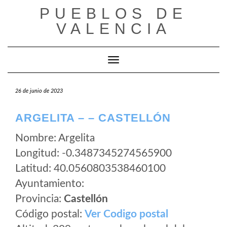
Saltar
PUEBLOS DE
al
VALENCIA
contenido
Cambiar modo de navegación
26 de junio de 2023
ARGELITA – – CASTELLÓN
Nombre: Argelita
Longitud: -0.3487345274565900
Latitud: 40.0560803538460100
Ayuntamiento:
Provincia:
Castellón
Código postal:
Ver Codigo postal