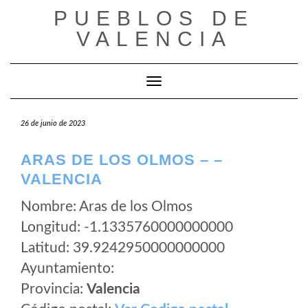
Saltar
PUEBLOS DE
al
VALENCIA
contenido
Cambiar modo de navegación
26 de junio de 2023
ARAS DE LOS OLMOS – –
VALENCIA
Nombre: Aras de los Olmos
Longitud: -1.1335760000000000
Latitud: 39.9242950000000000
Ayuntamiento:
Provincia:
Valencia