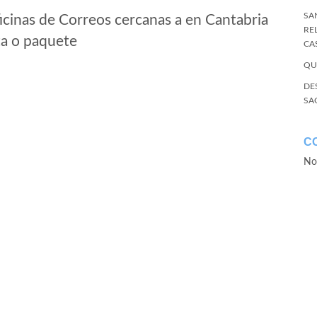
SA
icinas de Correos cercanas a en Cantabria
RE
ta o paquete
CA
QU
DE
SA
C
No