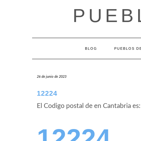
Saltar
PUEB
al
contenido
BLOG
PUEBLOS DE
26 de junio de 2023
12224
El Codigo postal de
en Cantabria es:
12224