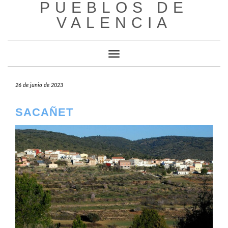
PUEBLOS DE
Saltar
al
VALENCIA
contenido
Cambiar modo de navegación
26 de junio de 2023
SACAÑET