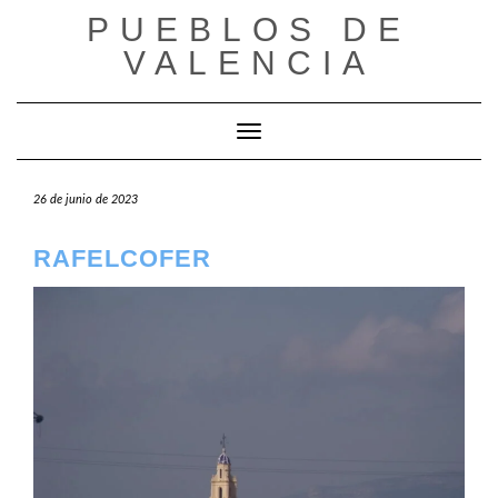
Saltar
PUEBLOS DE
al
VALENCIA
contenido
Cambiar modo de navegación
26 de junio de 2023
RAFELCOFER