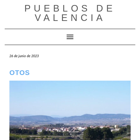
Saltar
PUEBLOS DE
al
VALENCIA
contenido
Cambiar modo de navegación
26 de junio de 2023
OTOS