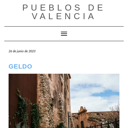
Saltar
PUEBLOS DE
al
VALENCIA
contenido
Cambiar modo de navegación
26 de junio de 2023
GELDO