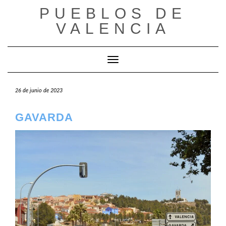
Saltar
PUEBLOS DE
al
VALENCIA
contenido
Cambiar modo de navegación
26 de junio de 2023
GAVARDA