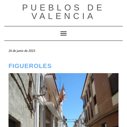
Saltar
PUEBLOS DE
al
VALENCIA
contenido
Cambiar modo de navegación
26 de junio de 2023
FIGUEROLES