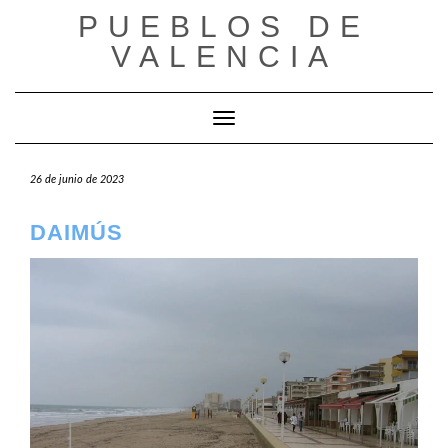
Saltar
PUEBLOS DE
al
VALENCIA
contenido
Cambiar modo de navegación
26 de junio de 2023
DAIMÚS