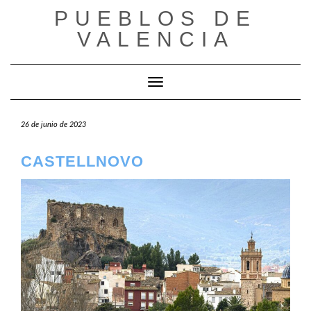
Saltar
PUEBLOS DE
al
VALENCIA
contenido
Cambiar modo de navegación
26 de junio de 2023
CASTELLNOVO