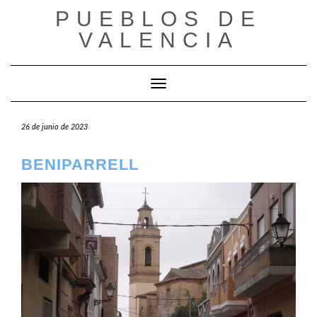
Saltar
PUEBLOS DE
al
VALENCIA
contenido
Cambiar modo de navegación
26 de junio de 2023
BENIPARRELL