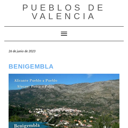
Saltar
PUEBLOS DE
al
VALENCIA
contenido
Cambiar modo de navegación
26 de junio de 2023
BENIGEMBLA