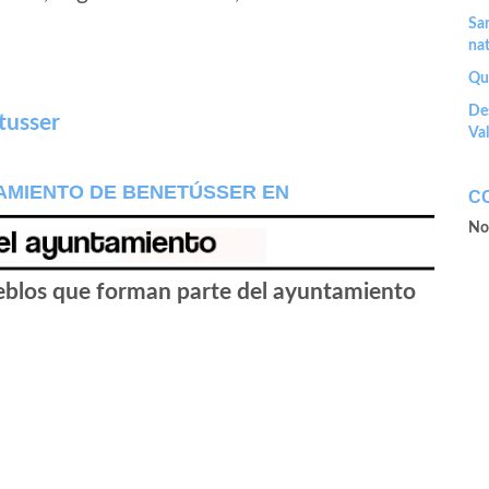
San
nat
Que
Des
tusser
Va
AMIENTO DE BENETÚSSER EN
C
No
ueblos que forman parte del ayuntamiento