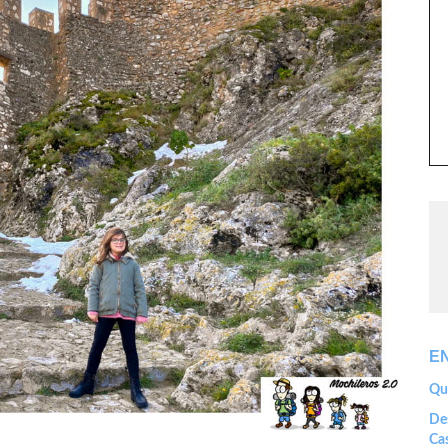
E
Que
Des
Cas