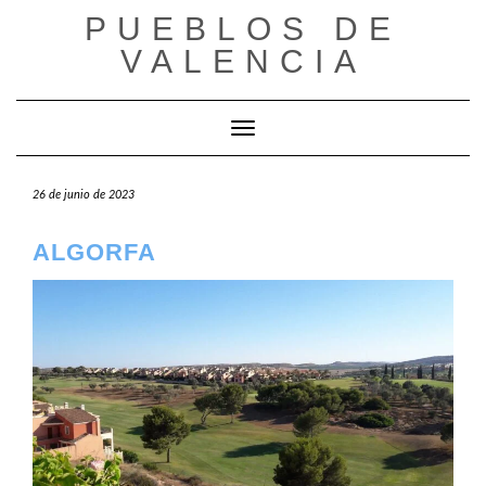
Saltar
PUEBLOS DE
al
VALENCIA
contenido
Cambiar modo de navegación
26 de junio de 2023
ALGORFA