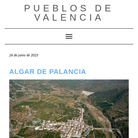
Saltar
PUEBLOS DE
al
VALENCIA
contenido
Cambiar modo de navegación
26 de junio de 2023
ALGAR DE PALANCIA