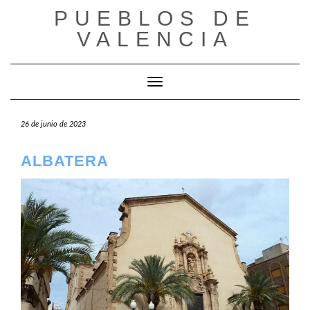
Saltar
PUEBLOS DE
al
VALENCIA
contenido
Cambiar modo de navegación
26 de junio de 2023
ALBATERA